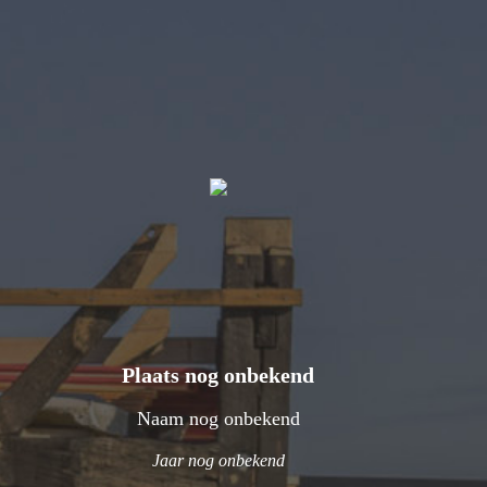
Plaats nog onbekend
Naam nog onbekend
Jaar nog onbekend