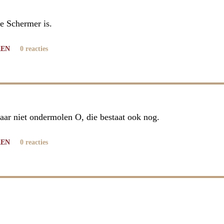
e Schermer is.
REN
0 reacties
maar niet ondermolen O, die bestaat ook nog.
REN
0 reacties