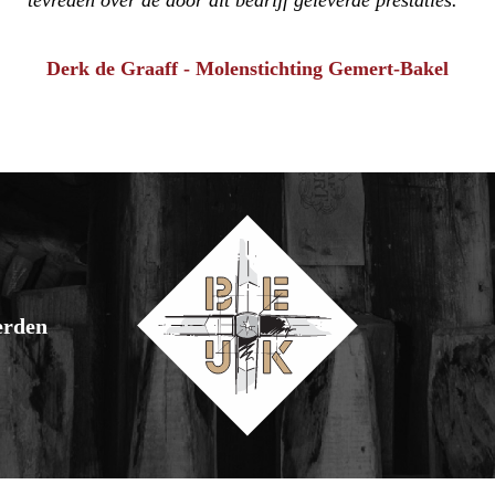
tevreden over de door dit bedrijf geleverde prestaties.
Derk de Graaff - Molenstichting Gemert-Bakel
erden