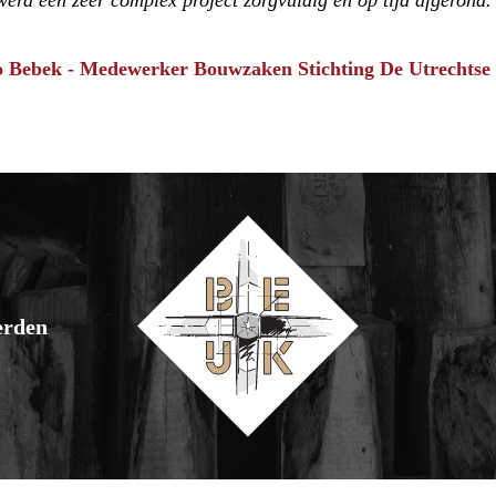
werd een zeer complex project zorgvuldig en op tijd afgerond.
 Bebek - Medewerker Bouwzaken Stichting De Utrechtse
erden