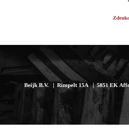
Zdenko
Beijk B.V.
Rimpelt 15A
5851 EK Aff