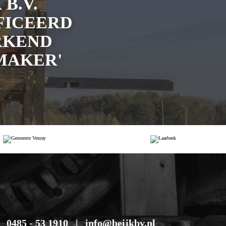
 B.V.
FICEERD
RKEND
MAKER'
0485 - 53 1910
info@beijkbv.nl