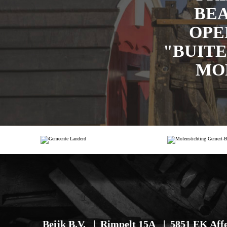
BE
OPE
"BUIT
MO
Beijk B.V.
Rimpelt 15A
5851 EK Aff