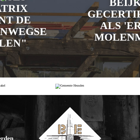
BEIJK
ATRIX
GECERTI
NT DE
ALS 'E
ENWEGSE
MOLEN
LEN"
erden