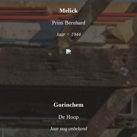
Melick
Prins Bernhard
Jaar < 1944
Gorinchem
De Hoop
Jaar nog onbekend