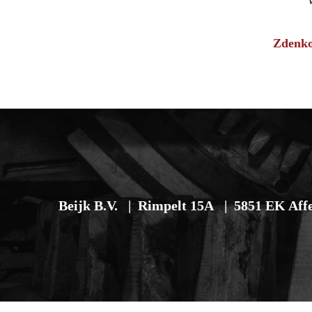
Zdenko
Beijk B.V.
Rimpelt 15A
5851 EK Aff