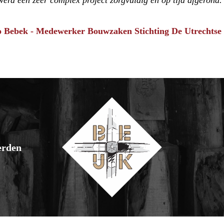
werd een zeer complex project zorgvuldig en op tijd afgerond.
 Bebek - Medewerker Bouwzaken Stichting De Utrechtse
erden