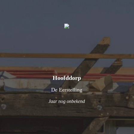
Hoofddorp
De Eerstelling
Jaar nog onbekend